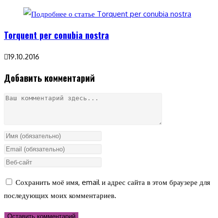
Torquent per conubia nostra
19.10.2016
Добавить комментарий
Комментарий
Введите
свое
Введите
имя
свой
Введите
или
email-
URL
Сохранить моё имя, email и адрес сайта в этом браузере для
имя
адрес,
вашего
последующих моих комментариев.
пользователя,
чтобы
веб-
чтобы
прокомментировать
сайта