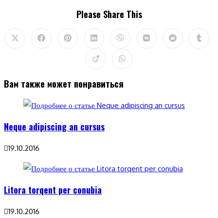
Поделиться
Please Share This
этим
контентом
Открывается
Открывается
Открывается
Открывается
Открывается
Открывается
Открывается
Откры
в
в
в
в
в
в
в
в
новом
новом
новом
новом
новом
новом
новом
ново
Открывается
Открывается
окне
окне
окне
окне
окне
окне
окне
окне
в
в
новом
новом
Вам также может понравиться
окне
окне
Neque adipiscing an cursus
19.10.2016
Litora torqent per conubia
19.10.2016